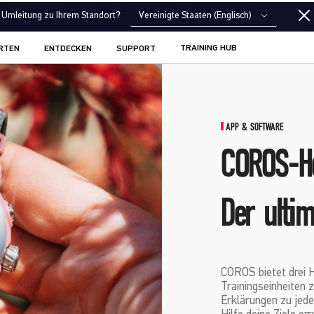
Vereinigte Staaten (Englisch)
Umleitung zu Ihrem Standort?
TRAINING HUB
RTEN
ENTDECKEN
SUPPORT
APP & SOFTWARE
COROS-He
Der ulti
COROS bietet drei 
Trainingseinheiten z
Erklärungen zu jede
Hilfe deine Ziele err