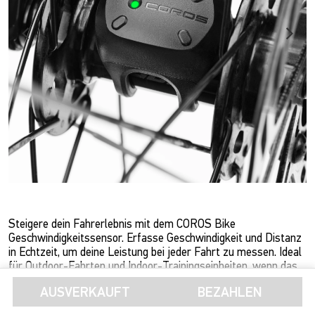
Steigere dein Fahrerlebnis mit dem COROS Bike
Geschwindigkeitssensor. Erfasse Geschwindigkeit und Distanz
in Echtzeit, um deine Leistung bei jeder Fahrt zu messen. Ideal
für Outdoor-Fahrten und Indoor-Trainingseinheiten, wenn das
GPS an seine Grenzen stößt. Lässt sich einfach per Bluetooth
mit deinem Bike Computer, deiner Smartwatch oder deinem
AUSVERKAUFT
BEZAHLEN
Mehr anzeigen
Smartphone verbinden.