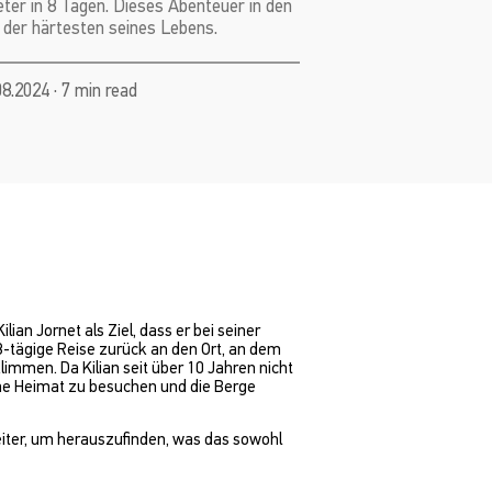
er in 8 Tagen. Dieses Abenteuer in den
 der härtesten seines Lebens.
08.2024 · 7 min read
an Jornet als Ziel, dass er bei seiner
-tägige Reise zurück an den Ort, an dem
limmen. Da Kilian seit über 10 Jahren nicht
ine Heimat zu besuchen und die Berge
weiter, um herauszufinden, was das sowohl